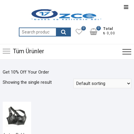
Skip
Top
to
Men
content
0
0
Total
Search
₺ 0,00
for:
Tüm Ürünler
Get 10% Off Your Order
Showing the single result