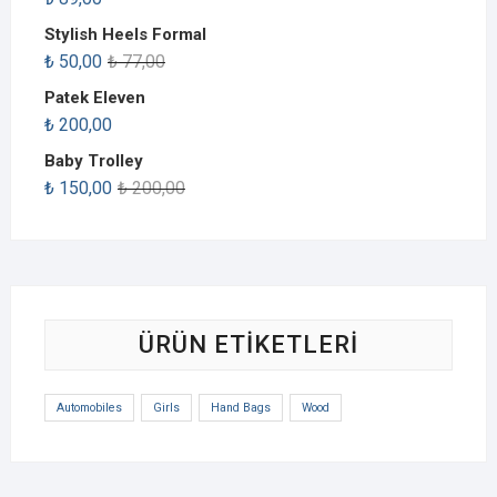
Stylish Heels Formal
₺
50,00
₺
77,00
Patek Eleven
₺
200,00
Baby Trolley
₺
150,00
₺
200,00
ÜRÜN ETIKETLERI
Automobiles
Girls
Hand Bags
Wood