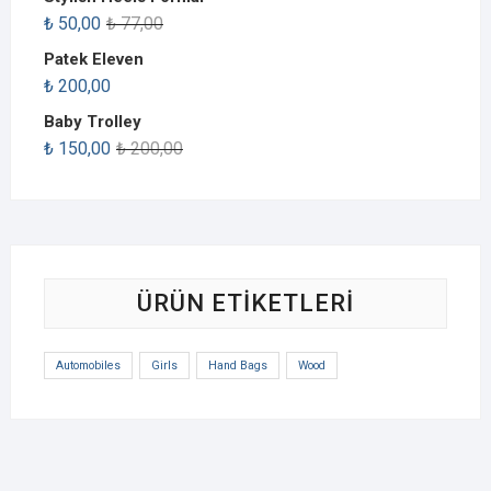
₺
50,00
₺
77,00
Patek Eleven
₺
200,00
Baby Trolley
₺
150,00
₺
200,00
ÜRÜN ETIKETLERI
Automobiles
Girls
Hand Bags
Wood