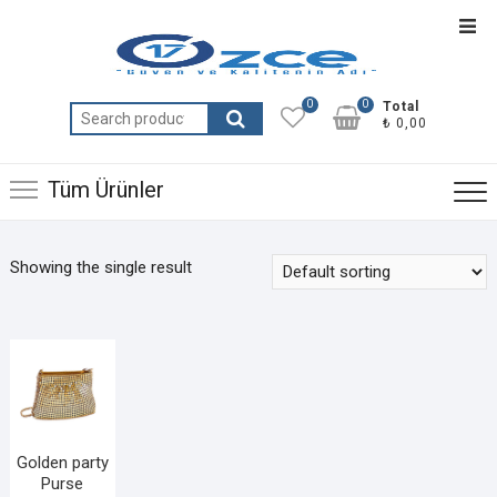
Skip
Top
to
Men
content
0
0
Total
Search
₺ 0,00
for:
Tüm Ürünler
Showing the single result
Golden party
Purse