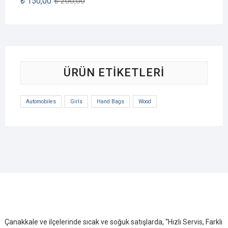
₺
150,00
₺
200,00
ÜRÜN ETIKETLERI
Automobiles
Girls
Hand Bags
Wood
Çanakkale ve ilçelerinde sıcak ve soğuk satışlarda, “Hızlı Servis, Farklı