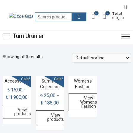
Skip
Top
to
0
0
Total
Me
Search
content
₺ 0,00
for:
Tüm Ürünler
Showing all 3 results
Sale!
Sale!
Accessories
Summer
Women’s
Collection
Fashion
₺
15,00
–
₺
25,00
–
₺
1.900,00
View
Women's
₺
188,00
Fashion
View
products
View
products